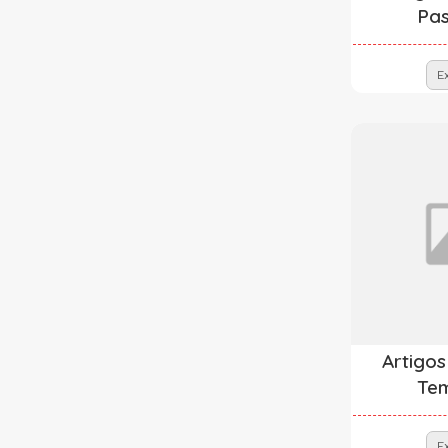
Pas
E
Artigos
Tem
E