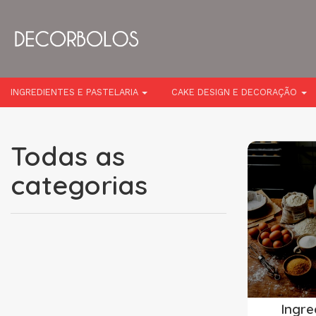
INGREDIENTES E PASTELARIA
CAKE DESIGN E DECORAÇÃO
Todas as
categorias
Todas
as
categorias
Ingre